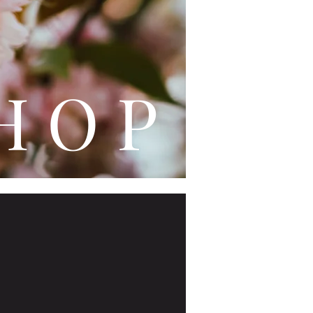
L E
H O P