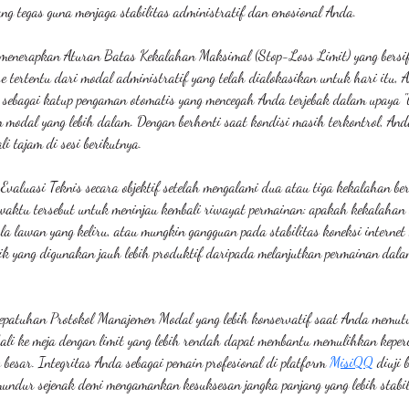
ang tegas guna menjaga stabilitas administratif dan emosional Anda.
enerapkan Aturan Batas Kekalahan Maksimal (Stop-Loss Limit) yang bersifat
e tertentu dari modal administratif yang telah dialokasikan untuk hari itu, 
gsi sebagai katup pengaman otomatis yang mencegah Anda terjebak dalam upaya 
n modal yang lebih dalam. Dengan berhenti saat kondisi masih terkontrol, An
i tajam di sesi berikutnya.
 Evaluasi Teknis secara objektif setelah mengalami dua atau tiga kekalahan b
n waktu tersebut untuk meninjau kembali riwayat permainan: apakah kekalahan 
ola lawan yang keliru, atau mungkin gangguan pada stabilitas koneksi interne
ik yang digunakan jauh lebih produktif daripada melanjutkan permainan dalam
epatuhan Protokol Manajemen Modal yang lebih konservatif saat Anda memut
ali ke meja dengan limit yang lebih rendah dapat membantu memulihkan keperc
besar. Integritas Anda sebagai pemain profesional di platform 
MisiQQ
 diuji
ndur sejenak demi mengamankan kesuksesan jangka panjang yang lebih stabil