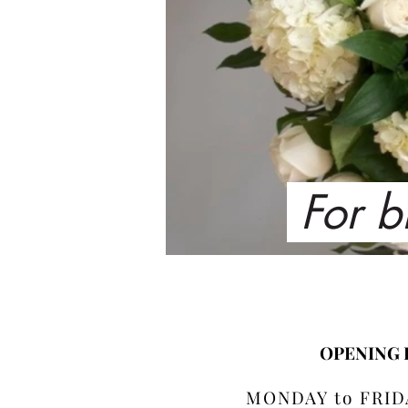
For b
OPENING
MONDAY to FRIDA