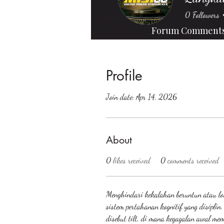
0
Followers
Profile
Forum Comment
Profile
Join date: Apr 14, 2026
About
0
likes received
0
comments received
Menghindari kekalahan beruntun atau lo
sistem pertahanan kognitif yang disiplin
disebut tilt, di mana kegagalan awal me