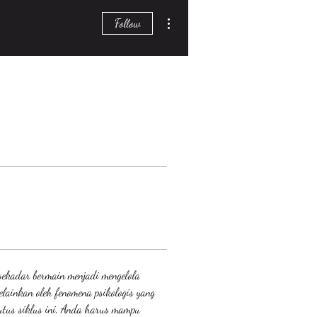
More actions
Follow
ekadar bermain menjadi mengelola 
elainkan oleh fenomena psikologis yang 
utus siklus ini, Anda harus mampu 