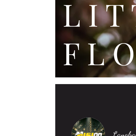
L I
F L O