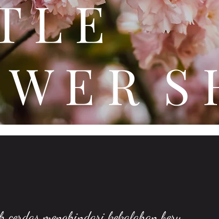
 T T 
 W E R S 
Langkah cerdas menghindari kekalahan beruntun saat bermain MisiQQ