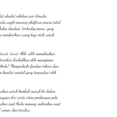
 absolut sebelum sesi dimulai. 
Anda wajib menutup platform secara total 
"balas dendam" terhadap pasar, yang 
da memberikan ruang bagi otak untuk 
erturut-turut. Alih-alih memaksakan 
tersebut disebabkan oleh manajemen 
t Anda? Memperbaiki fondasi teknis dan 
 kondisi mental yang tergradasi oleh 
uskan untuk kembali masuk ke dalam 
ayaan diri serta ritme pembacaan pola 
 bukan saat Anda menang, melainkan saat 
, aman, dan terukur.