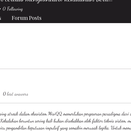
0
Following
s
Forum Posts
0
best answers
sing streak dalam ekosistem MisiQQ memerlukan pergeseran paradigma dari s
. Kekalahan beruntun sering kali bukan disebabkan oleh faktor teknis sistem, m
micu pengambilan keputusan impulsif yang semakin merusak logika. Untuk mem