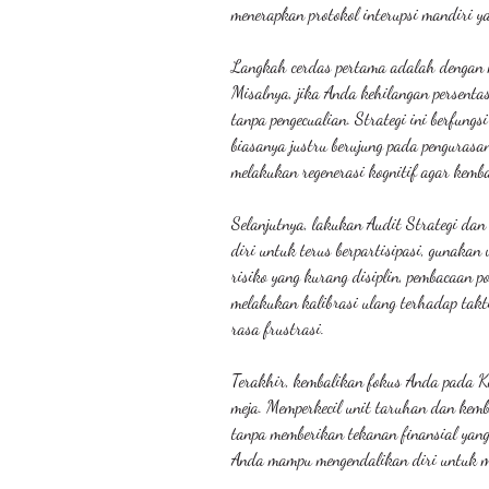
menerapkan protokol interupsi mandiri y
Langkah cerdas pertama adalah dengan m
Misalnya, jika Anda kehilangan persentas
tanpa pengecualian. Strategi ini berfun
biasanya justru berujung pada pengurasa
melakukan regenerasi kognitif agar kembal
Selanjutnya, lakukan Audit Strategi dan
diri untuk terus berpartisipasi, gunaka
risiko yang kurang disiplin, pembacaan p
melakukan kalibrasi ulang terhadap takt
rasa frustrasi.
Terakhir, kembalikan fokus Anda pada K
meja. Memperkecil unit taruhan dan kemb
tanpa memberikan tekanan finansial yang 
Anda mampu mengendalikan diri untuk mu